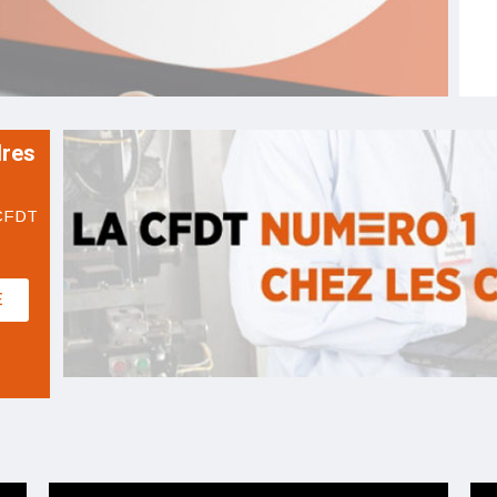
dres
 CFDT
E