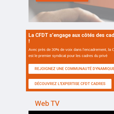
La CFDT s’engage aux côtés des ca
!
Avec près de 30% de voix dans l’encadrement, la
est le premier syndicat pour les cadres du privé
REJOIGNEZ UNE COMMUNAUTÉ DYNAMIQU
DÉCOUVREZ L'EXPERTISE CFDT CADRES
Web TV