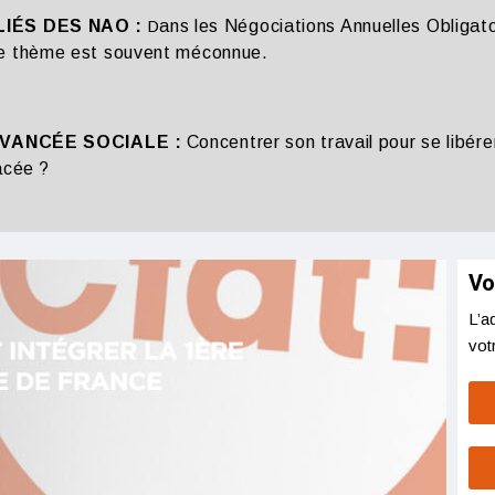
IÉS DES NAO :
D
ans les Négociations Annuelles Obligatoi
 ce thème est souvent méconnue.
AVANCÉE SOCIALE :
Concentrer son travail pour se libér
acée ?
Vo
L’a
vot