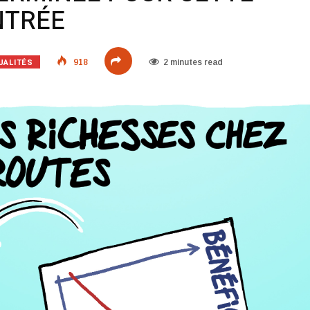
NTRÉE
UALITÉS
918
2 minutes read