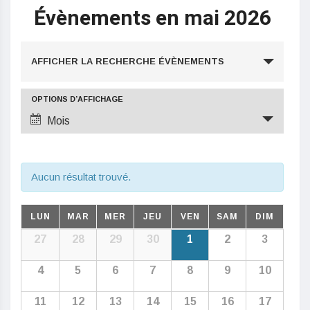
Évènements en mai 2026
Recherche
AFFICHER LA RECHERCHE ÉVÈNEMENTS
et
navigation
Navigation
OPTIONS D’AFFICHAGE
de
de
Mois
vues
vues
Évènement
Évènements
Aucun résultat trouvé.
Calendrier
LUN
MAR
MER
JEU
VEN
SAM
DIM
de
Calendrier
27
28
29
30
1
2
3
Évènements
de
4
5
6
7
8
9
10
Évènements
11
12
13
14
15
16
17