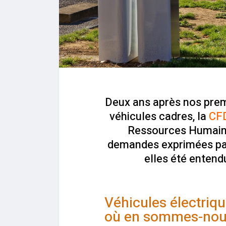
Deux ans après nos prem
véhicules cadres, la
CF
Ressources Humaines
demandes exprimées par 
elles été entendu
Véhicules électriqu
où en sommes-nou